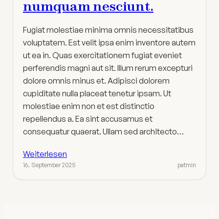
numquam nesciunt.
Fugiat molestiae minima omnis necessitatibus
voluptatem. Est velit ipsa enim inventore autem
ut ea in. Quas exercitationem fugiat eveniet
perferendis magni aut sit. Illum rerum excepturi
dolore omnis minus et. Adipisci dolorem
cupiditate nulla placeat tenetur ipsam. Ut
molestiae enim non et est distinctio
repellendus a. Ea sint accusamus et
consequatur quaerat. Ullam sed architecto…
Weiterlesen
16. September 2025
patmin