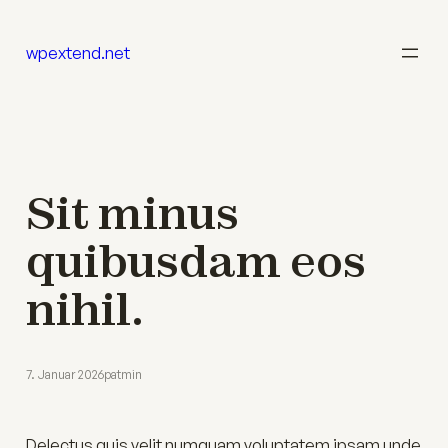
Zum
Inhalt
wpextend.net
springen
Sit minus
quibusdam eos
nihil.
7. Januar 2026
patmin
Delectus quis velit numquam voluptatem ipsam unde