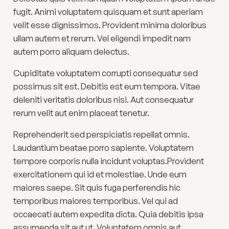
fugit. Animi voluptatem quisquam et sunt aperiam
velit esse dignissimos. Provident minima doloribus
ullam autem et rerum. Vel eligendi impedit nam
autem porro aliquam delectus.
Cupiditate voluptatem corrupti consequatur sed
possimus sit est. Debitis est eum tempora. Vitae
deleniti veritatis doloribus nisi. Aut consequatur
rerum velit aut enim placeat tenetur.
Reprehenderit sed perspiciatis repellat omnis.
Laudantium beatae porro sapiente. Voluptatem
tempore corporis nulla incidunt voluptas.Provident
exercitationem qui id et molestiae. Unde eum
maiores saepe. Sit quis fuga perferendis hic
temporibus maiores temporibus. Vel qui ad
occaecati autem expedita dicta. Quia debitis ipsa
assumenda sit aut ut. Voluptatem omnis aut