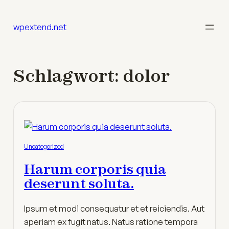
Zum
Inhalt
wpextend.net
springen
Schlagwort:
dolor
Uncategorized
Harum corporis quia
deserunt soluta.
Ipsum et modi consequatur et et reiciendis. Aut
aperiam ex fugit natus. Natus ratione tempora