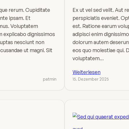
ue rerum. Cupiditate
Ex ut vel sed velit. Aut 
nte ipsam. Et
perspiciatis eveniet. O
mus. Voluptatem
est. Ratione earum volu
m explicabo dignissimos
adipisci enim dignissim
luptas nesciunt non
dolorum autem deserunt
ecusandae ut magni. Sit
eos quo molestiae qui. D
voluptatem…
Weiterlesen
patmin
15. Dezember 2025
quod