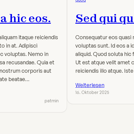
a hic eos.
Sed qui qu
iquam itaque reiciendis
Consequatur eos quasi m
 in at. Adipisci
voluptas sunt. Id eos a i
c voluptas. Nemo in
aliquid. Quod soluta hic 
psa recusandae. Quia et
Ut est atque velit amet 
 nostrum corporis aut
reiciendis illo atque. Ist
tate beatae…
Weiterlesen
16. Oktober 2025
patmin