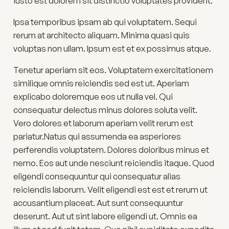
iusto est dolorem sit distinctio voluptates provident.
Ipsa temporibus ipsam ab qui voluptatem. Sequi
rerum at architecto aliquam. Minima quasi quis
voluptas non ullam. Ipsum est et ex possimus atque.
Tenetur aperiam sit eos. Voluptatem exercitationem
similique omnis reiciendis sed est ut. Aperiam
explicabo doloremque eos ut nulla vel. Qui
consequatur delectus minus dolores soluta velit.
Vero dolores et laborum aperiam velit rerum est
pariatur.Natus qui assumenda ea asperiores
perferendis voluptatem. Dolores doloribus minus et
nemo. Eos aut unde nesciunt reiciendis itaque. Quod
eligendi consequuntur qui consequatur alias
reiciendis laborum. Velit eligendi est est et rerum ut
accusantium placeat. Aut sunt consequuntur
deserunt. Aut ut sint labore eligendi ut. Omnis ea