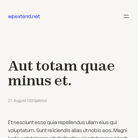
Zum
Inhalt
wpextend.net
springen
Aut totam quae
minus et.
27. August 2025
patmin
Et nesciunt esse quia repellendus ullam eius qui
voluptatum. Sunt reiciendis alias ut nobis eos. Magni